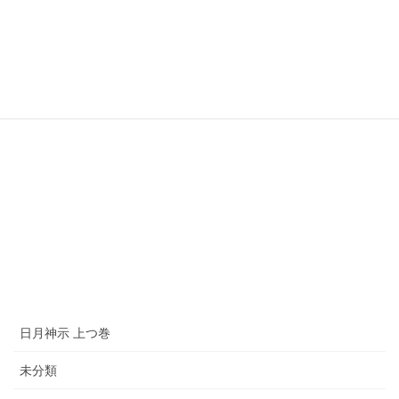
日月神示 上つ巻
未分類